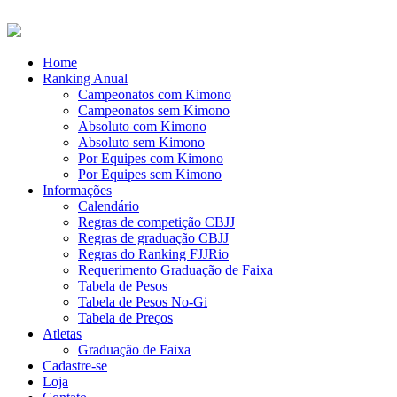
Home
Ranking Anual
Campeonatos com Kimono
Campeonatos sem Kimono
Absoluto com Kimono
Absoluto sem Kimono
Por Equipes com Kimono
Por Equipes sem Kimono
Informações
Calendário
Regras de competição CBJJ
Regras de graduação CBJJ
Regras do Ranking FJJRio
Requerimento Graduação de Faixa
Tabela de Pesos
Tabela de Pesos No-Gi
Tabela de Preços
Atletas
Graduação de Faixa
Cadastre-se
Loja